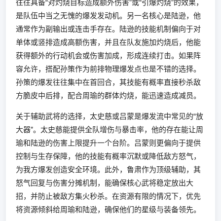
往往具备“对灼烧目标造成额外伤害”或“引爆灼烧”的效果，
是队伍中当之无愧的爆发发动机。另一名核心是陆逊，他
通常作为副输出或连击手存在。陆逊的技能机制偏向于对
单体或竖排造成高额伤害，并且在队友施加灼烧后，他能
获得额外的行动机会或伤害加成，形成连续打击。如果阵
容允许，搭配孙策作为前排物理爆发点也是不错的选择。
孙策的爆发往往集中在首回合，其技能有概率直接秒杀敌
方脆皮中后排，配合周瑜的群体灼烧，能迅速造成减员。
关于辅助武将的选择，太史慈或吕蒙是爆发流中常见的“放
大器”。太史慈能提供全队增伤与暴击率，他的存在能让周
瑜和陆逊的伤害上限提升一个台阶。吕蒙则更偏向于提供
控制与生存保障，他的技能有概率沉默或降低敌方怒气，
为我方爆发创造安全环境。此外，鲁肃作为顶级辅助，其
怒气回复与伤害分摊机制，能确保核心武将稳定放出大
招，并防止被敌方集火秒杀。在资源有限的情况下，优先
将资源倾斜给周瑜和陆逊，确保他们的星级与装备领先。