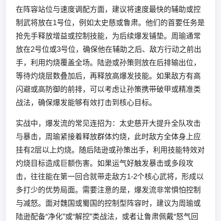
在阵容站位与速度调配方面，建议将速度最快的辅助或控
制武将放在1号位，例如太史慈或鲁肃。他们的首要任务是
抢先手释放增益或控制技能，为后续爆发铺垫。周瑜通常
放在2号位或3号位，确保他在辅助之后、敌方行动之前出
手，利用灼烧覆盖全场。陆逊或孙策则放在后排输出位，
等待灼烧层数叠加后，再释放高爆发技能。如果敌方有高
闪避或高防御的前排，可以考虑让孙策携带破甲或精准类
战法，确保爆发能够有效打击到核心目标。
实战中，爆发流的常见连招为：太史慈开大提升全队攻击
与暴击，周瑜紧接着释放群体灼烧，此时敌方全体身上应
挂有2层以上灼烧。随后陆逊或孙策出手，利用技能特效对
灼烧目标造成巨额伤害。如果运气好触发暴击或多段攻
击，往往能在第一回合就带走敌方1-2个核心武将，形成以
多打少的优势局面。需要注意的是，爆发流非常惧怕控制
与减怒。面对魏国或蜀国的控制型阵容时，建议为周瑜或
陆逊配备“净化”或“解控”类战法，或者让鲁肃佩戴“怒气回