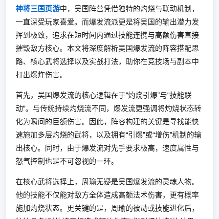
神将三国页游
中，吴国阵营凭借独特的灼烧与联动机制，
一直深受玩家喜爱。而爆发流派更是将吴国的输出潜力发
挥到极致，追求在短时间内通过技能连携与高额伤害直接
摧毁敌方核心。本文将深度解析吴国爆发流的阵容搭配思
路、核心武将选择以及实战打法，助你在竞技场与副本中
打出爆炸伤害。
首先，吴国爆发流的核心逻辑在于“灼烧引爆”与“技能联
动”。与传统持续灼烧流不同，爆发流更强调将灼烧状态转
化为瞬间的巨额伤害。因此，阵容构建的关键是寻找能快
速施加多层灼烧的武将，以及拥有“引爆”或“增伤”机制的输
出核心。同时，由于爆发流对先手要求极高，速度属性与
怒气控制也是不可忽视的一环。
在核心武将选择上，周瑜无疑是吴国爆发流的灵魂人物。
他的技能不仅能对敌方全体造成高额法术伤害，更有概率
施加灼烧状态。更关键的是，周瑜的被动或技能进化后，